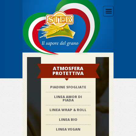
Skip
Skip to
to
Menu
content
main
content
ATMOSFERA
PROTETTIVA
PIADINE SFOGLIATE
LINEA AMOR DI
PIADA
LINEA WRAP & ROLL
LINEA BIO
LINEA VEGAN